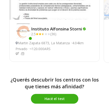
Instituto Alfonsina
Storni
2.5
(36)
Este centro ha estado online recientemente
Martin Zapata 6873, La Matanza
4.04km
Privado
<120.000ARS
¿Querés descubrir los centros con los
que tienes más afinidad?
Hacé el test