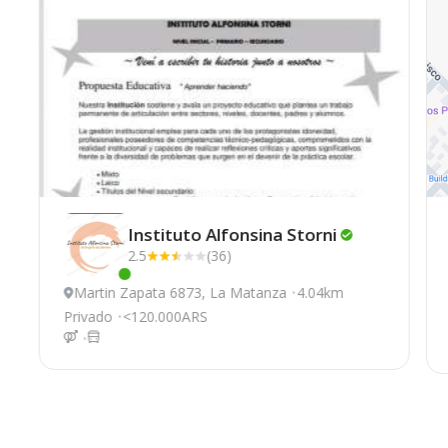
Instituto Alfonsina
Storni
2.5
(36)
Este centro ha estado online recientemente
Martin Zapata 6873, La Matanza
4.04km
Privado
<120.000ARS