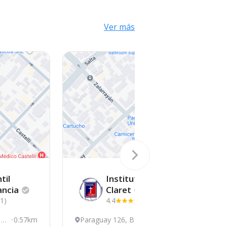
Ver más
til
Instituto
ancia
Claret
21)
4.4
(41)
 Bl
0.57km
Paraguay 126, Bahia
0.66km
P