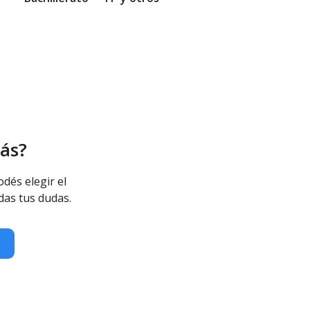
ás?
odés elegir el
das tus dudas.