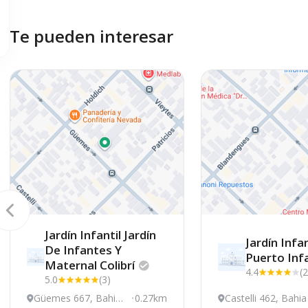
Te pueden interesar
Jardín Infantil Jardín
Jardín Infan
De Infantes Y
Puerto
Inf
Maternal
Colibrí
4.4
(
5.0
(3)
Güemes 667, Bahia
0.27km
Castelli 462, Bahia