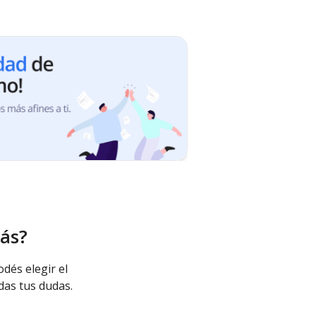
ás?
odés elegir el
das tus dudas.