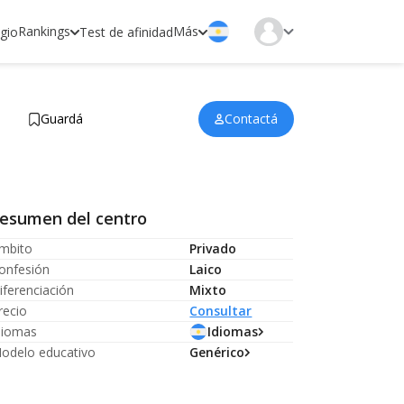
Rankings
Más
egio
Test de afinidad
Guardá
Contactá
esumen del centro
mbito
Privado
onfesión
Laico
iferenciación
Mixto
recio
Consultar
diomas
Idiomas
odelo educativo
Genérico