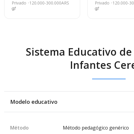
Blanca
anca
Privado
120.000-300.000ARS
Privado
120.000-3
Sistema Educativo de 
Infantes Cer
Modelo educativo
Método
Método pedagógico genérico