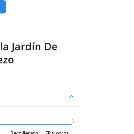
la Jardín De
ezo
Bachillerato
FP y otros