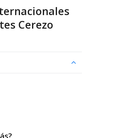
ternacionales
ntes Cerezo
ás?