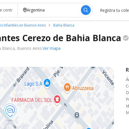
Registra tu col
es Infantiles en Buenos Aires
Bahia Blanca
fantes Cerezo de Bahia
Blanca
 Blanca, Buenos Aires.
Ver mapa
R
Á
C
D
P
I
M