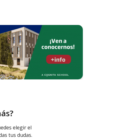
más?
edes elegir el
das tus dudas.