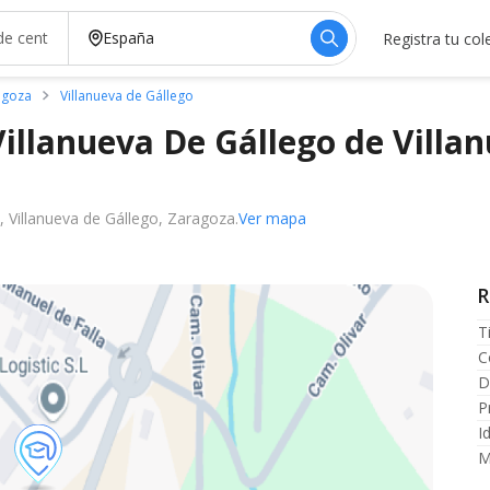
Registra tu col
ragoza
Villanueva de Gállego
Villanueva De Gállego de Villa
, Villanueva de Gállego, Zaragoza.
Ver mapa
R
T
C
D
P
I
M