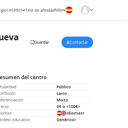
Listados
Más
egio
Test de afinidad
nueva
Guardar
Contactar
esumen del centro
itularidad
Público
onfesión
Laico
iferenciación
Mixto
recio
0€ o <100€
diomas
Idiomas
odelo educativo
Genérico