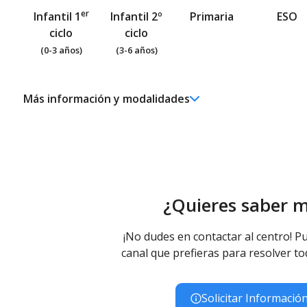
er
Infantil 1
Infantil 2º
Primaria
ESO
ciclo
ciclo
(0-3 años)
(3-6 años)
Más información y modalidades
Educación Secundaria Obligatoria
Educación Secundaria Obligatoria - Diurno (Presencial)
¿Quieres saber 
¡No dudes en contactar al centro! Pu
canal que prefieras para resolver to
Solicitar Informació