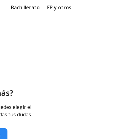
Bachillerato
FP y otros
más?
edes elegir el
das tus dudas.
n