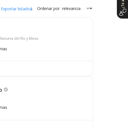
Ordenar por
Exportar listado
illanueva del Río y Minas
omas
o
omas