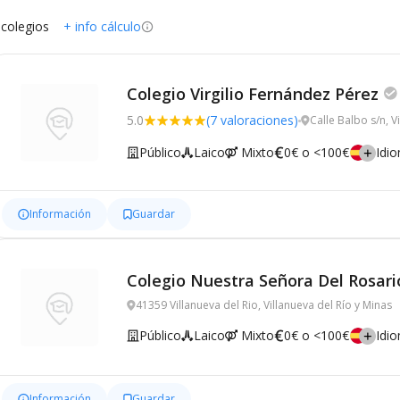
 colegios
+ info cálculo
Colegio Virgilio Fernández Pérez
5.0
(7 valoraciones)
Calle Balbo s/n, V
Público
Laico
Mixto
0€ o <100€
Idi
Información
Guardar
Colegio Nuestra Señora Del Rosari
41359 Villanueva del Rio, Villanueva del Río y Minas
Público
Laico
Mixto
0€ o <100€
Idi
Información
Guardar