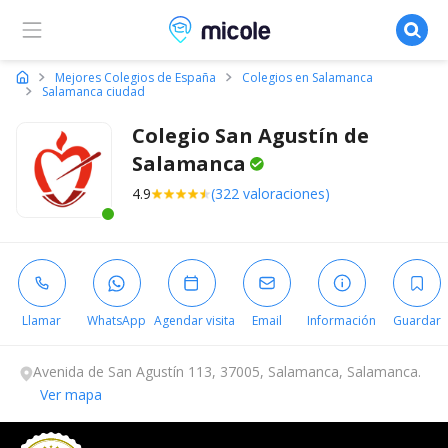
Micole, buscador de colegios
Mejores Colegios de España
Colegios en Salamanca
Salamanca ciudad
Colegio San Agustín de
Salamanca
4.9
(322 valoraciones)
Este centro ha estado online recientemente
Llamar
WhatsApp
Agendar visita
Email
Información
Guardar
Avenida de San Agustín 113, 37005, Salamanca, Salamanca.
Ver mapa