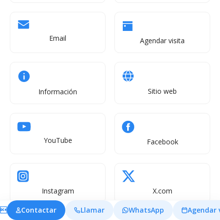
Email
Agendar visita
Sitio web
Información
YouTube
Facebook
Instagram
X.com

Contactar
Llamar
WhatsApp
Agendar v