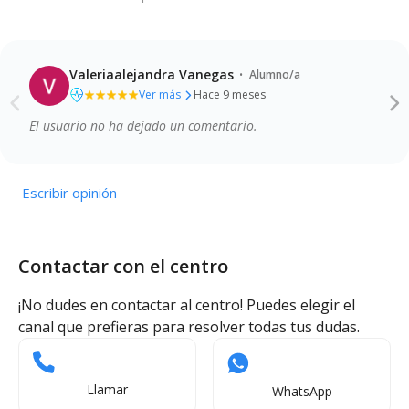
·
Valeriaalejandra Vanegas
Alumno/a
Ver más
Hace 9 meses
El usuario no ha dejado un comentario.
Calidad de la enseñanza
Profesionalidad del profesorado
Instalaciones y recursos
Comunicación y atención a las familias
Escribir opinión
Contactar con el centro
¡No dudes en contactar al centro! Puedes elegir el
canal que prefieras para resolver todas tus dudas.
Llamar
WhatsApp