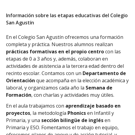
er
Ed. Infantil 1
ciclo (0-3 años)
Educación Infantil (Primer Ciclo ) - Diurno (Presencial)
Información sobre las etapas educativas del Colegio
Ed. Infantil 2° ciclo (3-6 años)
San Agustín
Educación Infantil (Segundo Ciclo ) - Diurno (Presencial)
- Concertado
En el Colegio San Agustín ofrecemos una formación
Educación Primaria
completa y práctica. Nuestros alumnos realizan
Educación Primaria - Diurno (Presencial) - Concertado
prácticas formativas en el propio centro
con las
Educación Secundaria Obligatoria
etapas de 0 a 3 años y, además, colaboran en
Educación Secundaria Obligatoria - Diurno (Presencial) -
actividades de asistencia a la tercera edad dentro del
Concertado
recinto escolar. Contamos con un
Departamento de
Bachillerato
Orientación
que acompaña en la elección académica y
Bachillerato de Ciencias y Tecnología - Diurno
laboral, y organizamos cada año la
Semana de
(Presencial)
Formación
, con charlas y actividades muy útiles.
Bachillerato de Humanidades y Ciencias Sociales -
Diurno (Presencial)
En el aula trabajamos con
aprendizaje basado en
proyectos
, la metodología
Phonics
en Infantil y
Primaria, y una
sección bilingüe de inglés
en
Primaria y ESO. Fomentamos el trabajo en equipo,
ofrecemos planes de apoyo y de acción tutorial, y