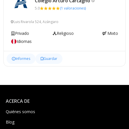
Colegio Arturo
Carcagno
5.0
(1 valoraciones)
Luis Rivarola 524, Azángaro
Privado
Religioso
Mixto
Idiomas
Informes
Guardar
ACERCA DE
Quiénes somos
Blog