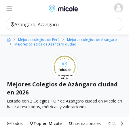
Micole, buscador de colegios
Ver en el mapa
Filtros
Mejores colegios de Perú
Mejores colegios de Azángaro
Mejores colegios de Azángaro ciudad
Mejores Colegios de Azángaro ciudad
en 2026
Listado con 2 Colegios TOP de Azángaro ciudad en Micole en
base a resultados, métricas y valoraciones
Todos
Top en Micole
Internacionales
Más Incl