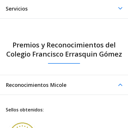
Servicios
Comedor / Cafetería
Premios y Reconocimientos del
Comedor / Cafetería -
Colegio Francisco Errasquin Gómez
Cocina propia
Otros servicios
Transporte escolar
Reconocimientos Micole
Sellos obtenidos: