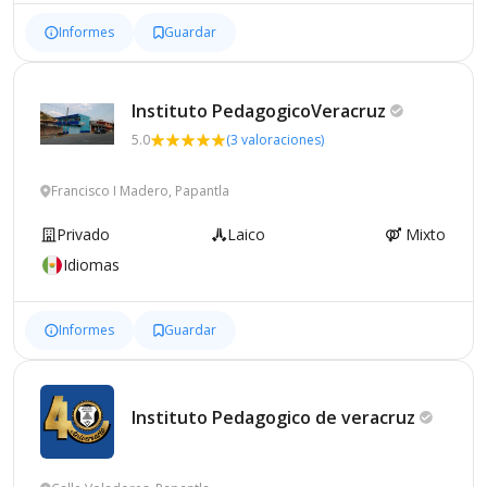
Informes
Guardar
Instituto
PedagogicoVeracruz
5.0
(3 valoraciones)
Francisco I Madero, Papantla
Privado
Laico
Mixto
Idiomas
Informes
Guardar
Instituto Pedagogico de
veracruz