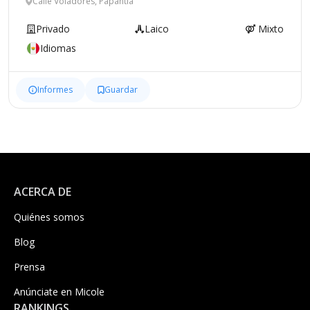
Calle Voladores, Papantla
Privado
Laico
Mixto
Idiomas
Informes
Guardar
ACERCA DE
Quiénes somos
Blog
Prensa
Anúnciate en Micole
RANKINGS