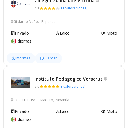
Colegio Guadalupe
Victoria
4.1
(11 valoraciones)
Gildardo Muñoz, Papantla
Privado
Laico
Mixto
Idiomas
Informes
Guardar
Instituto Pedagogico
Veracruz
5.0
(3 valoraciones)
Calle Francisco I Madero, Papantla
Privado
Laico
Mixto
Idiomas