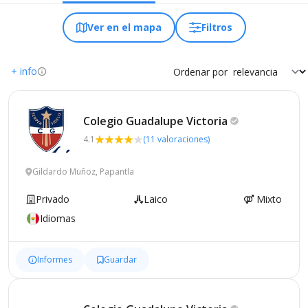
Ver en el mapa
Filtros
+ info
Ordenar por
Colegio Guadalupe
Victoria
4.1
(11 valoraciones)
Gildardo Muñoz, Papantla
Privado
Laico
Mixto
Idiomas
Informes
Guardar