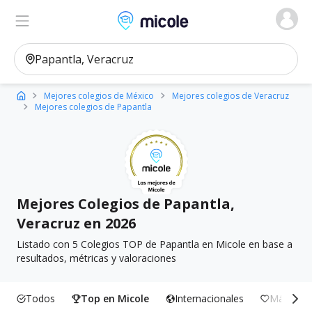
Micole, buscador de colegios
Ver en el mapa
Filtros
Mejores colegios de México
Mejores colegios de Veracruz
Mejores colegios de Papantla
Mejores Colegios de Papantla,
Veracruz en 2026
Listado con 5 Colegios TOP de Papantla en Micole en base a
resultados, métricas y valoraciones
Todos
Top en Micole
Internacionales
Más Incl