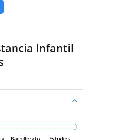
tancia Infantil
s
ia
Bachillerato
Estudios