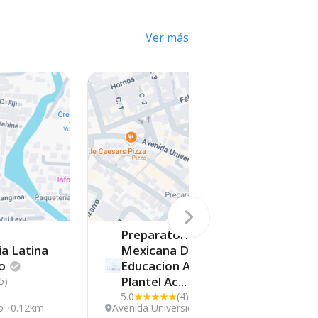
Ver más
Preparatoria
a Latina
Mexicana De
o
Educacion A Distancia
Plantel
Ac...
5)
5.0
(4)
o
0.12km
Avenida Universidad
0.46km
C