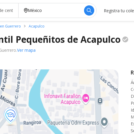
Registra tu col
 en Guerrero
Acapulco
ntil Pequeñitos de
Acapulco
Guerrero.
Ver mapa
R
Á
C
D
P
I
M
E
S