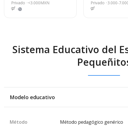
emán 2611-piso 7, A
Privado
<3.000MXN
Privado
3.000-7.0
capulco
Sistema Educativo del Es
Pequeñito
Modelo educativo
Método
Método pedagógico genérico