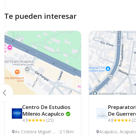
Te pueden interesar
Centro De Estudios
Preparatori
Milenio
Acapulco
De
Guerrer
4.9
(25)
4.8
(2
Av Costera Miguel Al
2.13km
Acapulco, Acapulc