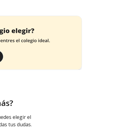
más?
edes elegir el
das tus dudas.