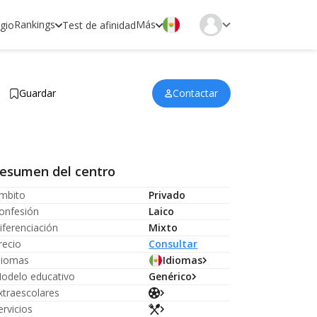
Rankings
Más
egio
Test de afinidad
Guardar
Contactar
esumen del centro
mbito
Privado
onfesión
Laico
iferenciación
Mixto
recio
Consultar
diomas
Idiomas
odelo educativo
Genérico
xtraescolares
ervicios