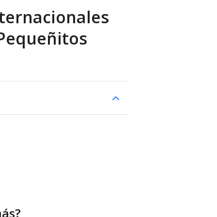
ternacionales
 Pequeñitos
más?