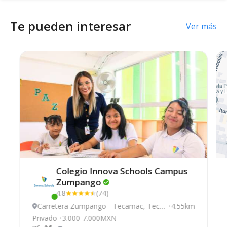
Te pueden interesar
Ver más
Colegio Innova Schools Campus
Zumpango
4.8
(74)
Este centro ha estado online recientemente
Carretera Zumpango - Tecamac, Teca
4.55km
mac
Privado
3.000-7.000MXN