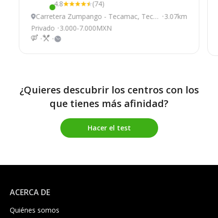
4.8
(74)
Este centro ha estado online recientemente
Carretera Zumpango - Tecamac, Teca
3.07km
mac
Privado
3.000-7.000MXN
¿Quieres descubrir los centros con los
que tienes más afinidad?
Hacer el test
ACERCA DE
Quiénes somos