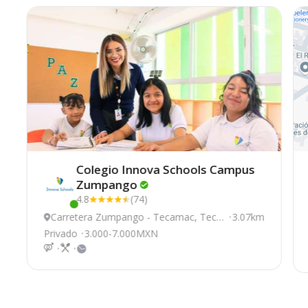
Colegio Innova Schools Campus
Zumpango
4.8
(74)
Este centro ha estado online recientemente
Carretera Zumpango - Tecamac, Teca
3.07km
mac
Privado
3.000-7.000MXN