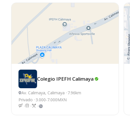
Colegio IPEFH
Calimaya
Av. Calimaya, Calimaya
7.96km
Privado
3.000-7.000MXN