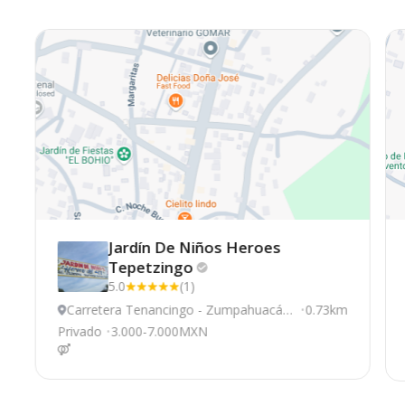
Jardín De Niños Heroes
Tepetzingo
5.0
(1)
Carretera Tenancingo - Zumpahuacán,
0.73km
Tenancingo
Privado
3.000-7.000MXN