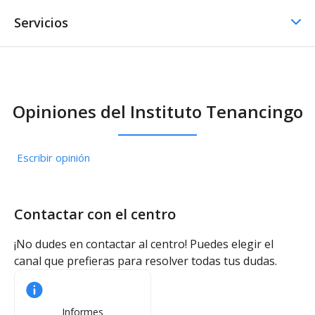
Servicios
Comedor / Cafetería
Opiniones del Instituto Tenancingo
Comedor / Cafetería -
Cocina propia
Escribir opinión
Otros servicios
Transporte escolar
Contactar con el centro
¡No dudes en contactar al centro! Puedes elegir el
canal que prefieras para resolver todas tus dudas.
Informes