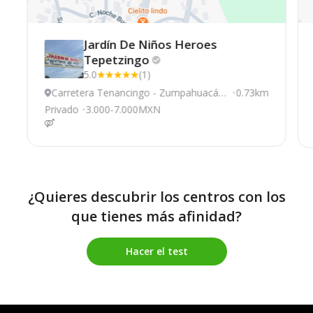
Jardín De Niños Heroes
Tepetzingo
5.0
(1)
Carretera Tenancingo - Zumpahuacán,
0.73km
Tenancingo
Privado
3.000-7.000MXN
¿Quieres descubrir los centros con los
que tienes más afinidad?
Hacer el test