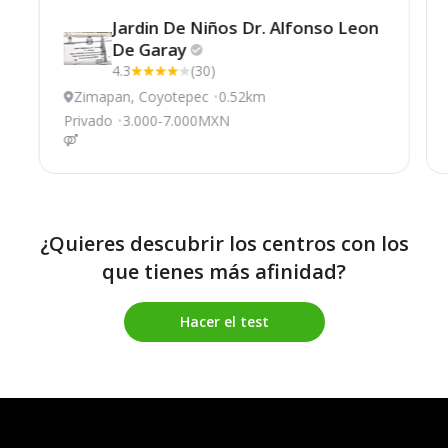
Jardin De Niños Dr. Alfonso Leon
De
Garay
4.3
(30)
Zimapan, Coyotepec
0.52km
Privado
3.000-7.000MXN
¿Quieres descubrir los centros con los
que tienes más afinidad?
Hacer el test