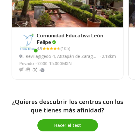
Comunidad Educativa León
Felipe
4.9
(105)
Este centro ha estado online recientemente
I. Revillagigedo 4, Atizapán de Zaragoz
2.18km
a
Privado
7.000-15.000MXN
¿Quieres descubrir los centros con los
que tienes más afinidad?
Hacer el test