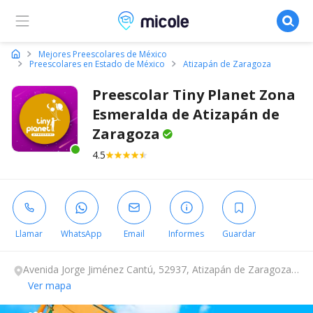
Micole, buscador de colegios
Mejores Preescolares de México
Preescolares en Estado de México
Atizapán de Zaragoza
Preescolar Tiny Planet Zona
Esmeralda de Atizapán de
Zaragoza
4.5
Este centro ha estado online recientemente
Llamar
WhatsApp
Email
Informes
Guardar
Avenida Jorge Jiménez Cantú, 52937, Atizapán de Zaragoza,
Estado de México.
Ver mapa