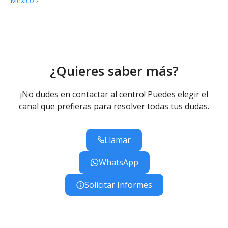
México
Nuestro sistema de seguridad incluye
acceso
controlado
, cámaras de videovigilancia, registro de
entradas y salidas, y presencia constante de personal
que supervisa la seguridad dentro y fuera del plantel,
brindando un entorno protegido y confiable para
todos.
¿Quieres saber más?
¡No dudes en contactar al centro! Puedes elegir el
canal que prefieras para resolver todas tus dudas.
Llamar
WhatsApp
Solicitar Informes