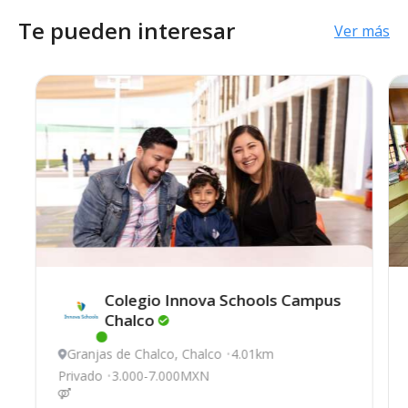
Te pueden interesar
Ver más
Colegio Innova Schools Campus
Chalco
Este centro ha estado online recientemente
Granjas de Chalco, Chalco
4.01km
Privado
3.000-7.000MXN