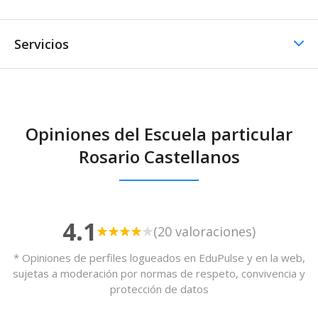
Servicios
Comedor / Cafetería
Opiniones del Escuela particular
Comedor / Cafetería -
Rosario Castellanos
Cocina propia
4.1
(20 valoraciones)
* Opiniones de perfiles logueados en EduPulse y en la web,
sujetas a moderación por normas de respeto, convivencia y
protección de datos