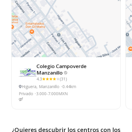
Colegio Campoverde
Manzanillo
4.3
(31)
Higuera, Manzanillo
0.44km
Privado
3.000-7.000MXN
¿Quieres descubrir los centros con los