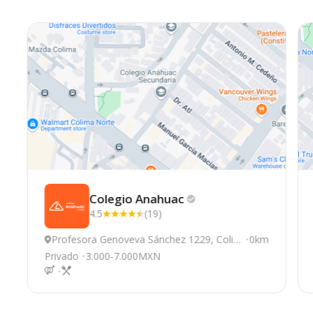
Colegio
Anahuac
4.5
(19)
Profesora Genoveva Sánchez 1229, Coli
0km
ma
Privado
3.000-7.000MXN