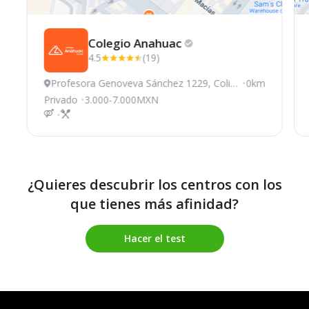
Colegio
Anahuac
4.5
(19)
Profesora Genoveva Sánchez 1229, Coli
0km
ma
Privado
3.000-7.000MXN
¿Quieres descubrir los centros con los
que tienes más afinidad?
Hacer el test