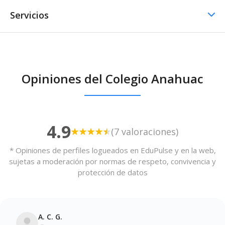
Servicios
Comedor / Cafetería
Opiniones del Colegio Anahuac
Comedor / Cafetería -
Cocina propia
4.9
(7 valoraciones)
* Opiniones de perfiles logueados en EduPulse y en la web,
sujetas a moderación por normas de respeto, convivencia y
protección de datos
A. C. G.