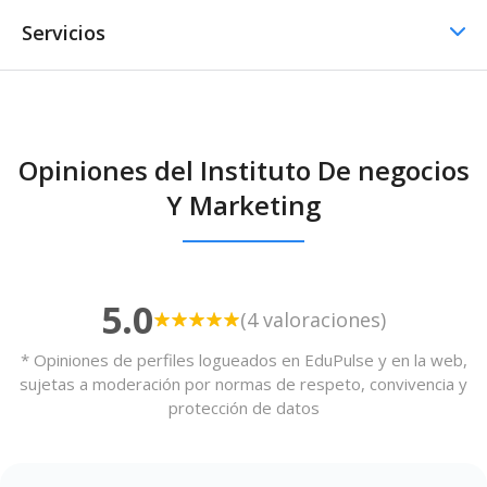
Servicios
Comedor / Cafetería
Opiniones del Instituto De negocios
Comedor / Cafetería -
Y Marketing
Cocina propia
5.0
(4 valoraciones)
* Opiniones de perfiles logueados en EduPulse y en la web,
sujetas a moderación por normas de respeto, convivencia y
protección de datos