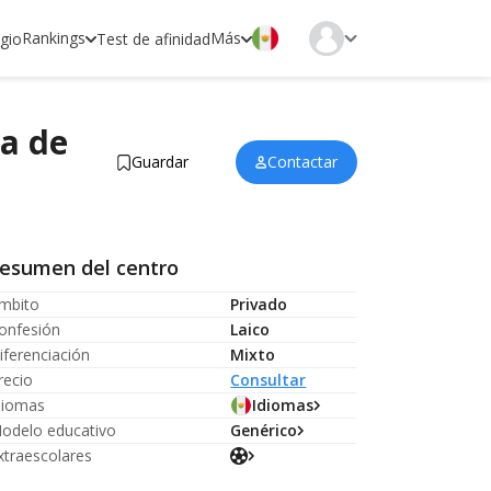
Rankings
Más
egio
Test de afinidad
la de
Guardar
Contactar
esumen del centro
mbito
Privado
onfesión
Laico
iferenciación
Mixto
recio
Consultar
diomas
Idiomas
odelo educativo
Genérico
xtraescolares