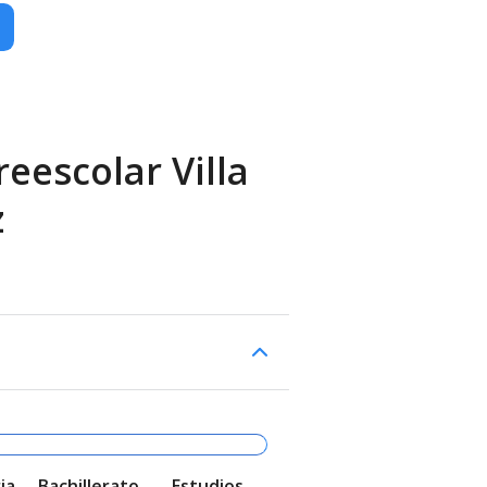
eescolar Villa
z
ia
Bachillerato
Estudios