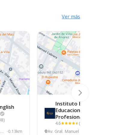
Ver más
Instituto En
nglish
Educacion
Profesional
38)
4.6
(33)
Ma
0.13km
Av. Gral. Manuel Álva
0.13km
A