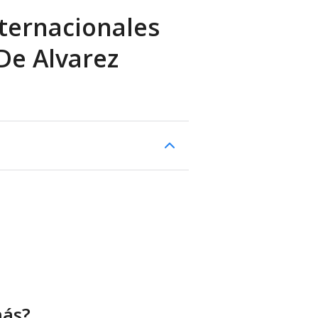
ternacionales
 De Alvarez
más?