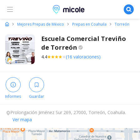
Micole, buscador de colegios
Mejores Prepas de México
Prepas en Coahuila
Torreón
Escuela Comercial Treviño
de
Torreón
4.4
(16 valoraciones)
Informes
Guardar
Prolongación Jiménez Sur 269, 27000, Torreón, Coahuila.
Ver mapa