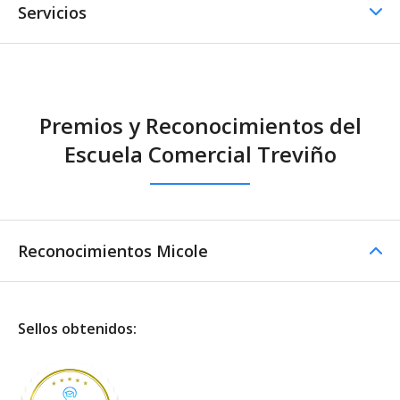
Servicios
Comedor / Cafetería
Premios y Reconocimientos del
Comedor / Cafetería -
Escuela Comercial Treviño
Cocina propia
Reconocimientos Micole
Sellos obtenidos: