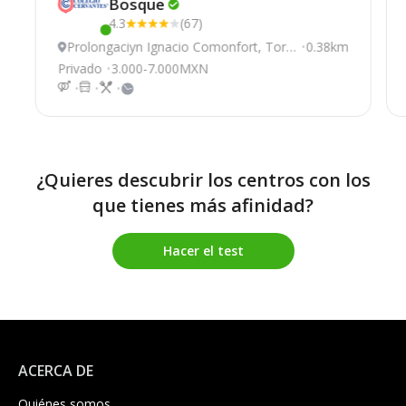
Bosque
4.3
(67)
Este centro ha estado online recientemente
Prolongaciуn Ignacio Comonfort, Torr
0.38km
eón
Privado
3.000-7.000MXN
¿Quieres descubrir los centros con los
que tienes más afinidad?
Hacer el test
ACERCA DE
Quiénes somos