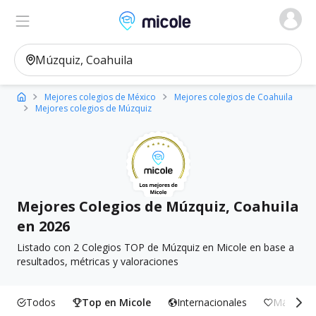
Micole, buscador de colegios
Ver en el mapa
Filtros
Mejores colegios de México
Mejores colegios de Coahuila
Mejores colegios de Múzquiz
Mejores Colegios de Múzquiz, Coahuila
en 2026
Listado con 2 Colegios TOP de Múzquiz en Micole en base a
resultados, métricas y valoraciones
Todos
Top en Micole
Internacionales
Más Incl