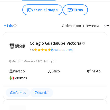
Ver en el mapa
Filtros
+ info
Ordenar por
Colegio Guadalupe
Victoria
5.0
(5 valoraciones)
Melchor Muzquiz 1101, Múzquiz
Privado
Laico
Mixto
Idiomas
Informes
Guardar