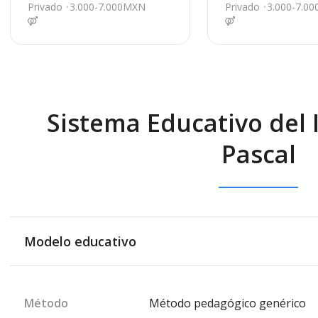
1, Nuevo Casas Gran
pez Mateos 102, 
Privado
3.000-7.000MXN
Privado
3.000-7.0
des
evo Casas Grande
Sistema Educativo del I
Pascal
Modelo educativo
Método
Método pedagógico genérico