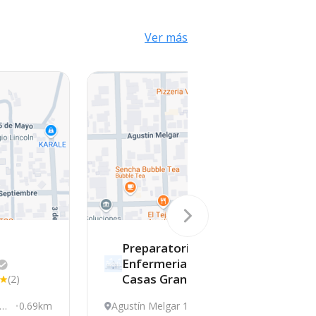
Ver más
Preparatoria Esc.
Enfermeria De Nuevo
Casas
Grandes
(2)
 Ló
0.69km
Agustín Melgar 1309,
1.02km
A