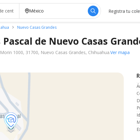
Registra tu col
uahua
Nuevo Casas Grandes
as Pascal de Nuevo Casas
Grand
Morin 1000, 31700, Nuevo Casas Grandes, Chihuahua.
Ver mapa
R
Á
C
D
P
I
M
E