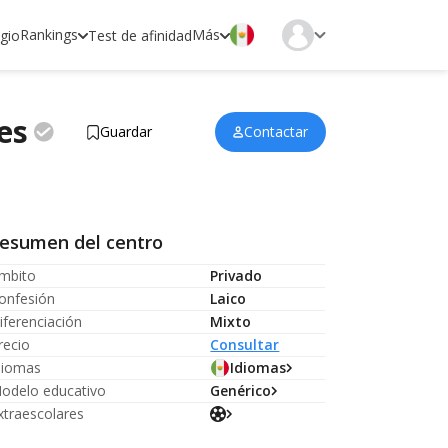
Rankings
Más
egio
Test de afinidad
es
Guardar
Contactar
esumen del centro
mbito
Privado
onfesión
Laico
iferenciación
Mixto
recio
Consultar
diomas
Idiomas
odelo educativo
Genérico
xtraescolares