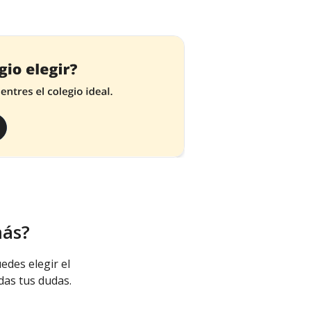
más?
edes elegir el
das tus dudas.