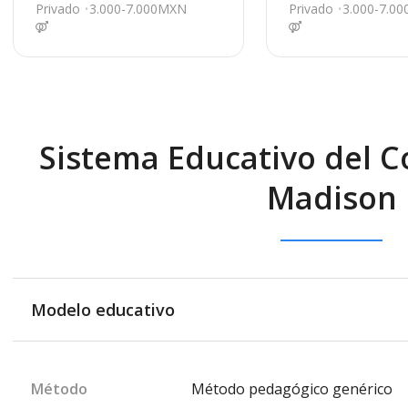
árez
5076, Juárez
Privado
3.000-7.000MXN
Privado
3.000-7.0
Sistema Educativo del C
Madison
Modelo educativo
Método
Método pedagógico genérico