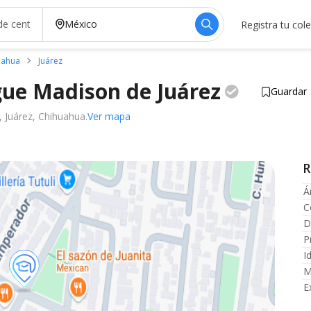
Registra tu col
uahua
Juárez
ngue Madison de
Juárez
Guardar
, Juárez, Chihuahua.
Ver mapa
R
Á
C
D
P
I
M
E