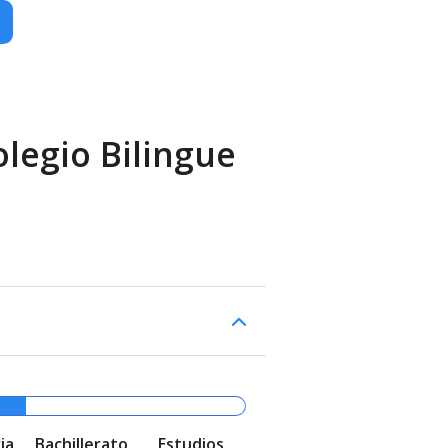
olegio Bilingue
ia
Bachillerato
Estudios