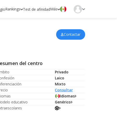
Rankings
Más
egio
Test de afinidad
Contactar
esumen del centro
mbito
Privado
onfesión
Laico
iferenciación
Mixto
recio
Consultar
diomas
Idiomas
odelo educativo
Genérico
xtraescolares