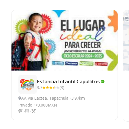
Estancia Infantil
Capullitos
3.7
(3)
Av. via Lactea, Tapachula
3.97km
Privado
<3.000MXN