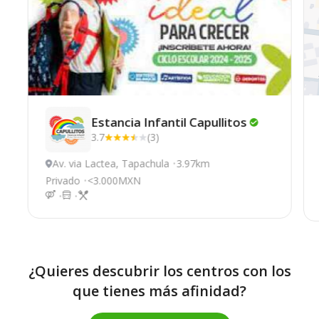
Estancia Infantil
Capullitos
3.7
(3)
Av. via Lactea, Tapachula
3.97km
Privado
<3.000MXN
¿Quieres descubrir los centros con los
que tienes más afinidad?