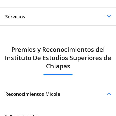
Servicios
Comedor / Cafetería
Premios y Reconocimientos del
Comedor / Cafetería -
Instituto De Estudios Superiores de
Cocina propia
Chiapas
Reconocimientos Micole