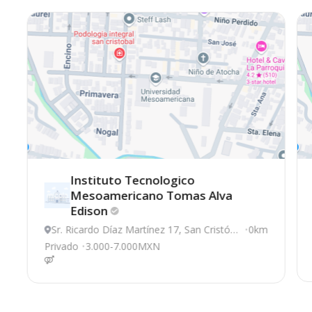
Instituto Tecnologico
Mesoamericano Tomas Alva
Edison
Sr. Ricardo Díaz Martínez 17, San Cristób
0km
al de las Casas
Privado
3.000-7.000MXN