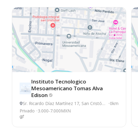
Instituto Tecnologico
Mesoamericano Tomas Alva
Edison
Sr. Ricardo Díaz Martínez 17, San Cristób
0km
al de las Casas
Privado
3.000-7.000MXN