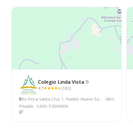
Colegio Linda
Vista
4.7
(182)
Ex-Finca Santa Cruz 1, Pueblo Nuevo Soli
0km
stahuacán
Privado
3.000-7.000MXN