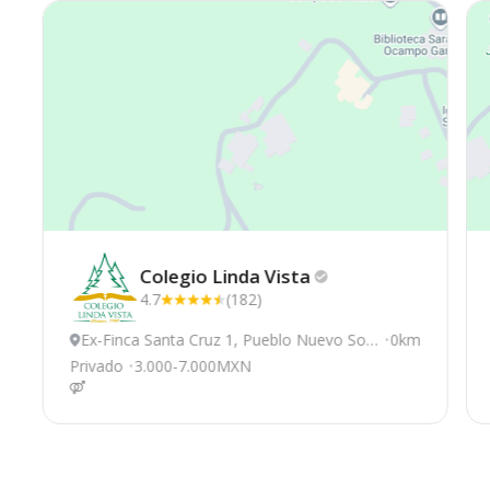
Colegio Linda
Vista
4.7
(182)
Ex-Finca Santa Cruz 1, Pueblo Nuevo Soli
0km
stahuacán
Privado
3.000-7.000MXN