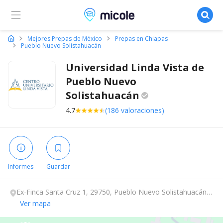
Micole, buscador de colegios
Mejores Prepas de México
Prepas en Chiapas
Pueblo Nuevo Solistahuacán
Universidad Linda Vista de
Pueblo Nuevo
Solistahuacán
4.7
(186 valoraciones)
Informes
Guardar
Ex-Finca Santa Cruz 1, 29750, Pueblo Nuevo Solistahuacán,
Chiapas.
Ver mapa