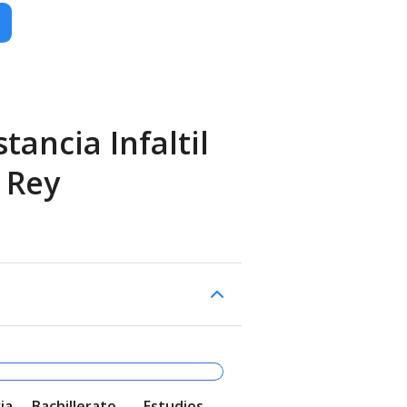
tancia Infaltil
 Rey
ia
Bachillerato
Estudios