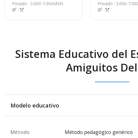
rancisco de Campec
Francisco de Cam
Privado
3.000-7.000MXN
Privado
3.000-7.0
he
che
Sistema Educativo del Es
Amiguitos Del
Modelo educativo
Método
Método pedagógico genérico