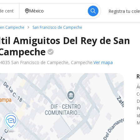
Registra tu col
s en Campeche
San Francisco de Campeche
ltil Amiguitos Del Rey de San
Campeche
, 24035 San Francisco de Campeche, Campeche.
Ver mapa
R
Á
C
D
P
I
M