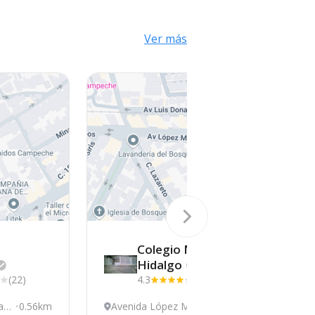
Ver más
Colegio Miguel
Hidalgo
(22)
4.3
(15)
San
0.56km
Avenida López Mate
0.56km
A