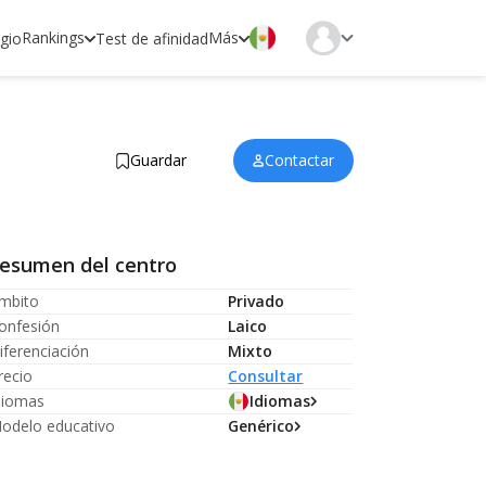
Rankings
Más
egio
Test de afinidad
Guardar
Contactar
esumen del centro
mbito
Privado
onfesión
Laico
iferenciación
Mixto
recio
Consultar
diomas
Idiomas
odelo educativo
Genérico