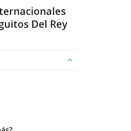
ternacionales
iguitos Del Rey
más?