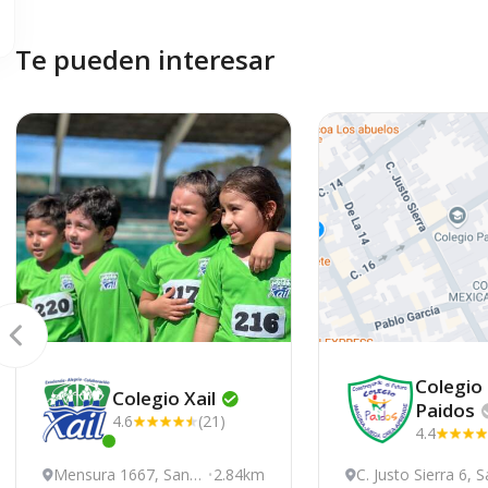
Te pueden interesar
Colegio
Colegio
Xail
Paidos
4.6
(21)
4.4
Este centro ha estado online recientemente
Mensura 1667, San F
2.84km
C. Justo Sierra 6, 