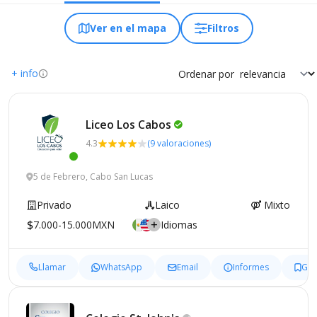
Ver en el mapa
Filtros
+ info
Ordenar por
Liceo Los
Cabos
4.3
(9 valoraciones)
5 de Febrero, Cabo San Lucas
Privado
Laico
Mixto
7.000-15.000MXN
Idiomas
Llamar
WhatsApp
Email
Informes
Gua