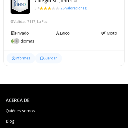
Colegio St.
John's
3.4
(28 valoraciones)
Vialidad 7117, La Paz
Privado
Laico
Mixto
Idiomas
Informes
Guardar
ACERCA DE
Quiénes somos
Blog