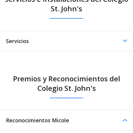
St. John's
Servicios
Comedor / Cafetería
Premios y Reconocimientos del
Comedor / Cafetería -
Colegio St. John's
Cocina propia
Otros servicios
Horario ampliado de
Transporte escolar
Reconocimientos Micole
Mañanas