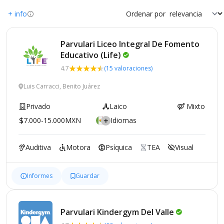
+ info
Ordenar por
Parvulari Liceo Integral De Fomento
Educativo
(Life)
4.7
(15 valoraciones)
Luis Carracci, Benito Juárez
Privado
Laico
Mixto
7.000-15.000MXN
Idiomas
Auditiva
Motora
Psíquica
TEA
Visual
Informes
Guardar
Parvulari Kindergym Del
Valle