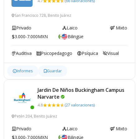
4.7
(66 valoraciones)
San Francisco 728, Benito Juárez
Privado
Laico
Mixto
3.000-7.000MXN
Bilingüe
Auditiva
Psicopedagogo
Psíquica
Visual
Informes
Guardar
Jardin De Niños Buckingham Campus
Narvarte
4.8
(27 valoraciones)
Petén 204, Benito Juárez
Privado
Laico
Mixto
3.000-7.000MXN
Bilingüe