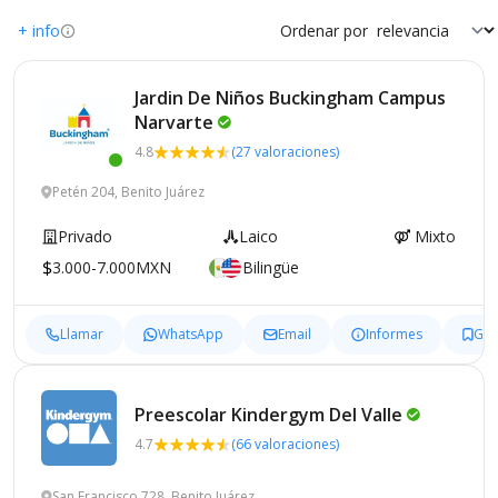
+ info
Ordenar por
Jardin De Niños Buckingham Campus
Narvarte
4.8
(27 valoraciones)
Petén 204, Benito Juárez
Privado
Laico
Mixto
3.000-7.000MXN
Bilingüe
Llamar
WhatsApp
Email
Informes
Gua
Preescolar Kindergym Del
Valle
4.7
(66 valoraciones)
San Francisco 728, Benito Juárez