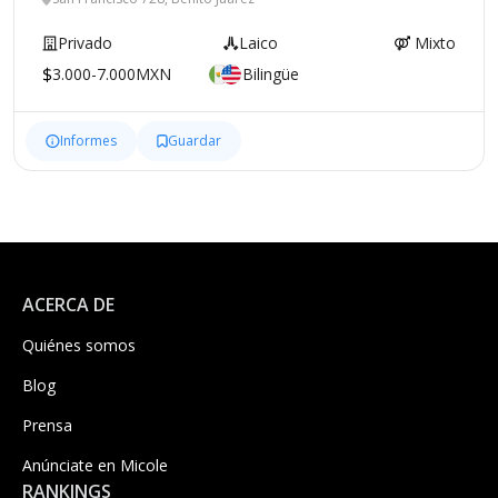
Privado
Laico
Mixto
3.000-7.000MXN
Bilingüe
Informes
Guardar
ACERCA DE
Quiénes somos
Blog
Prensa
Anúnciate en Micole
RANKINGS