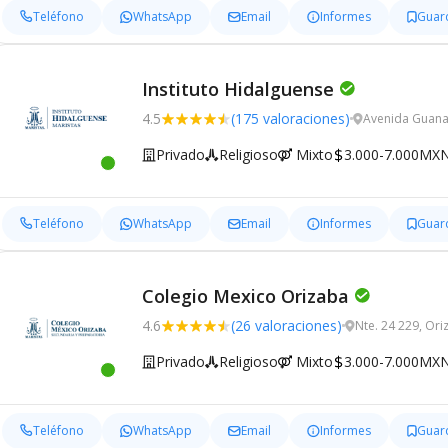
Teléfono
WhatsApp
Email
Informes
Guar
Instituto Hidalguense
4.5
(175 valoraciones)
Avenida Guana
Privado
Religioso
Mixto
3.000-7.000MX
Teléfono
WhatsApp
Email
Informes
Guar
Colegio Mexico Orizaba
4.6
(26 valoraciones)
Nte. 24 229, Ori
Privado
Religioso
Mixto
3.000-7.000MX
Teléfono
WhatsApp
Email
Informes
Guar