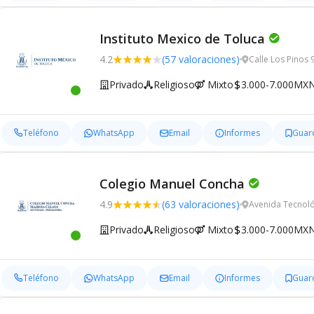
Instituto Mexico de Toluca
4.2
(57 valoraciones)
Calle Los Pinos 
Privado
Religioso
Mixto
3.000-7.000MX
Teléfono
WhatsApp
Email
Informes
Guar
Colegio Manuel Concha
4.9
(63 valoraciones)
Avenida Tecnoló
Privado
Religioso
Mixto
3.000-7.000MX
Teléfono
WhatsApp
Email
Informes
Guar