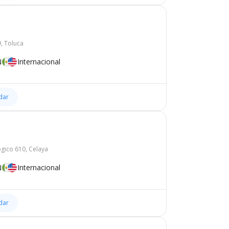
9, Toluca
N
Internacional
dar
gico 610, Celaya
N
Internacional
dar