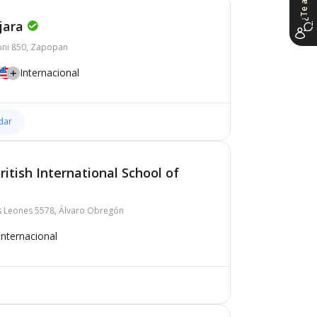
jara
oni 850, Zapopan
Internacional
dar
itish International School of
s Leones 5578, Álvaro Obregón
Internacional