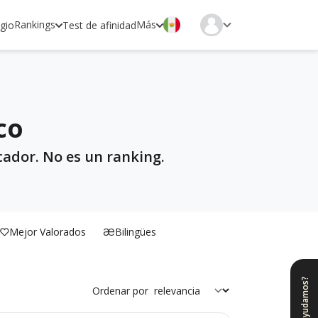
Rankings
Más
egio
Test de afinidad
co
cador. No es un ranking.
Mejor Valorados
Bilingües
¿Te ayudamos?
Ordenar por