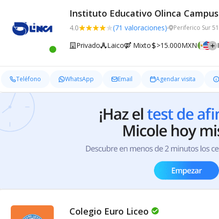
Instituto Educativo Olinca Campus
4.0
(71 valoraciones)
Periferico Sur 
Privado
Laico
Mixto
>15.000MXN
Teléfono
WhatsApp
Email
Agendar visita
Colegio Euro Liceo