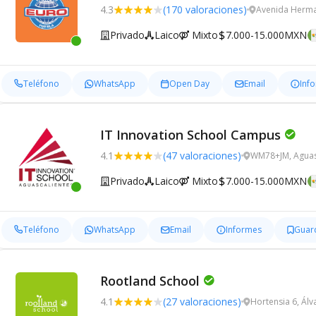
4.3
(170 valoraciones)
Avenida Herma
Privado
Laico
Mixto
7.000-15.000MXN
Teléfono
WhatsApp
Open Day
Email
Inf
IT Innovation School Campus
4.1
(47 valoraciones)
WM78+JM, Aguas
Privado
Laico
Mixto
7.000-15.000MXN
Teléfono
WhatsApp
Email
Informes
Guar
Rootland School
4.1
(27 valoraciones)
Hortensia 6, Ál