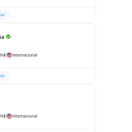
dar
ia
XN
Internacional
dar
XN
Internacional