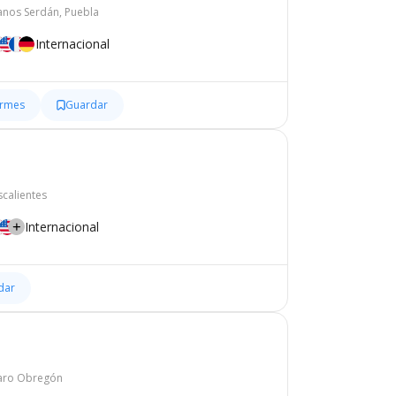
nos Serdán, Puebla
Internacional
ormes
Guardar
calientes
Internacional
dar
varo Obregón