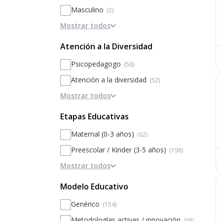
Masculino
(2)
Mostrar todos
Femenino
(2)
Diferenciado por sexos
(1)
Atención a la Diversidad
Psicopedagogo
(56)
Atención a la diversidad
(52)
Mostrar todos
TDAH
(25)
Discapacidad motora
(24)
Etapas Educativas
Discapacidad intelectual
(16)
Maternal (0-3 años)
(62)
Altas Capacidades
(10)
Preescolar / Kinder (3-5 años)
(198)
TGD / TEA
(9)
Mostrar todos
Primaria
(222)
Deficiencia auditiva
(7)
Secundaria
(216)
Modelo Educativo
Deficiencia visual
(4)
Bachillerato / Preparatoria
(141)
Genérico
(154)
Logopeda
(2)
Educación especial
(3)
Metodologías activas / innovación
(68)