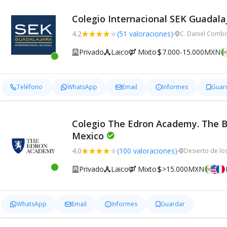
Colegio Internacional SEK Guadala
4.2
(51 valoraciones)
C. Daniel Comb
Privado
Laico
Mixto
7.000-15.000MXN
Teléfono
WhatsApp
Email
Informes
Guar
Colegio The Edron Academy. The Br
Mexico
4.0
(100 valoraciones)
Desierto de lo
Privado
Laico
Mixto
>15.000MXN
WhatsApp
Email
Informes
Guardar