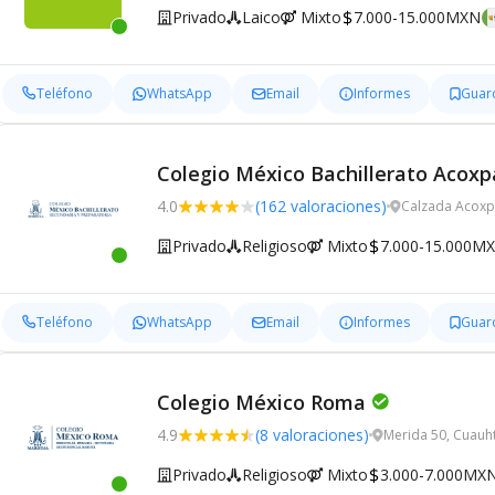
Privado
Laico
Mixto
7.000-15.000MXN
Teléfono
WhatsApp
Email
Informes
Guar
Colegio México Bachillerato Acoxp
4.0
(162 valoraciones)
Calzada Acoxp
Privado
Religioso
Mixto
7.000-15.000M
Teléfono
WhatsApp
Email
Informes
Guar
Colegio México Roma
4.9
(8 valoraciones)
Merida 50, Cuau
Privado
Religioso
Mixto
3.000-7.000MX