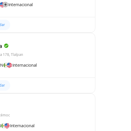
Internacional
dar
a
a 178, Tlalpan
XN
Internacional
dar
htémoc
N
Internacional