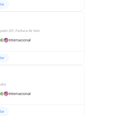
dar
juato 201, Pachuca de Soto
N
Internacional
dar
zaba
N
Internacional
dar