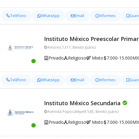
Teléfono
WhatsApp
Email
Informes
Guar
Instituto México Preescolar Primar
Amores 1317, Benito Juárez
Privado
Religioso
Mixto
7.000-15.000M
Teléfono
WhatsApp
Email
Informes
Guar
Instituto México Secundaria
Avenida Popocatépetl 545, Benito Juárez
Privado
Religioso
Mixto
7.000-15.000M