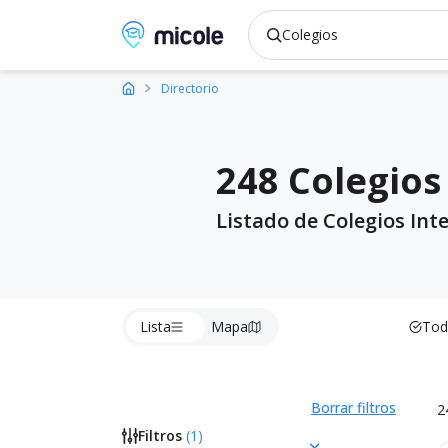
Micole, buscador de colegios
Directorio
248 Colegios
Listado de Colegios Int
Lista
Mapa
Tod
Borrar filtros
2
Filtros
(
1
)