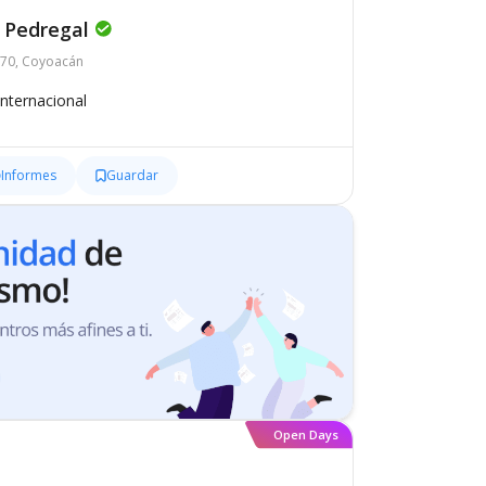
 Pedregal
5170, Coyoacán
Internacional
Informes
Guardar
Open Days