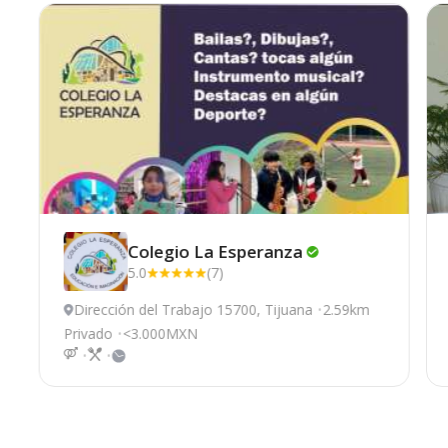
Colegio La
Esperanza
5.0
(7)
Dirección del Trabajo 15700, Tijuana
2.59km
Privado
<3.000MXN