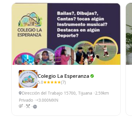
Colegio La
Esperanza
5.0
(7)
Dirección del Trabajo 15700, Tijuana
2.59km
Privado
<3.000MXN