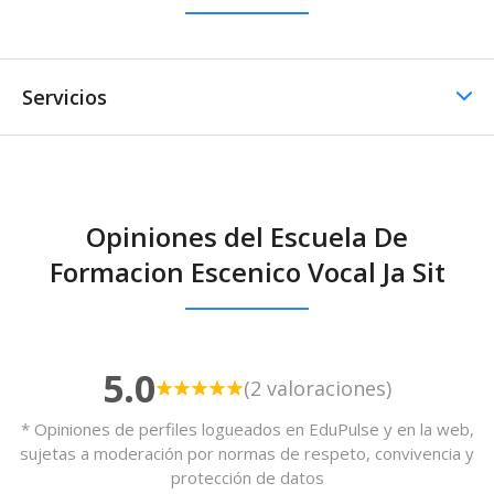
Servicios
Comedor / Cafetería
Opiniones del Escuela De
Comedor / Cafetería -
Formacion Escenico Vocal Ja Sit
Cocina propia
5.0
(2 valoraciones)
* Opiniones de perfiles logueados en EduPulse y en la web,
sujetas a moderación por normas de respeto, convivencia y
protección de datos