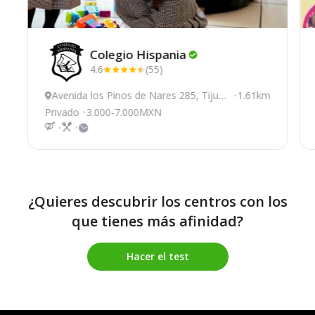
Colegio
Hispania
4.6
(55)
Avenida los Pinos de Nares 285, Tijuan
1.61km
a
Privado
3.000-7.000MXN
¿Quieres descubrir los centros con los
que tienes más afinidad?
Hacer el test