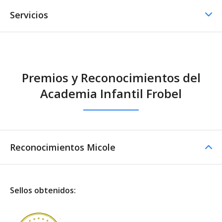
Servicios
Comedor / Cafetería
Premios y Reconocimientos del
Comedor / Cafetería -
Academia Infantil Frobel
Cocina propia
Reconocimientos Micole
Sellos obtenidos: