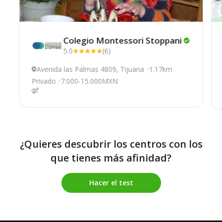
Colegio Montessori
Stoppani
5.0
(6)
Avenida las Palmas 4809, Tijuana
1.17km
Privado
7.000-15.000MXN
¿Quieres descubrir los centros con los
que tienes más afinidad?
Hacer el test