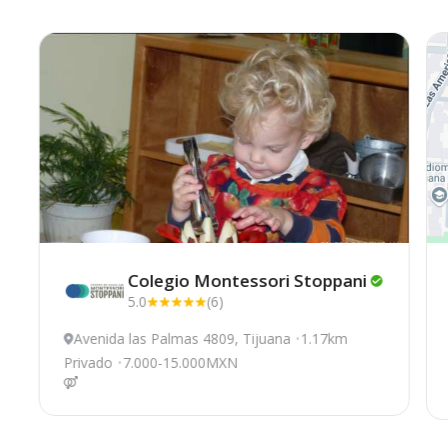
Colegio Montessori
Stoppani
5.0
(6)
Avenida las Palmas 4809, Tijuana
1.17km
Privado
7.000-15.000MXN