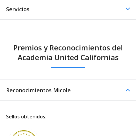
Servicios
Comedor / Cafetería
Premios y Reconocimientos del
Comedor / Cafetería -
Academia United Californias
Cocina propia
Reconocimientos Micole
Sellos obtenidos: