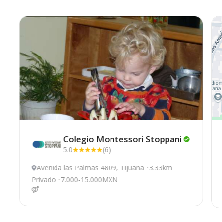
Colegio Montessori
Stoppani
5.0
(6)
Avenida las Palmas 4809, Tijuana
3.33km
Privado
7.000-15.000MXN