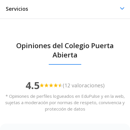
Servicios
Comedor / Cafetería
Opiniones del Colegio Puerta
Comedor / Cafetería -
Abierta
Cocina propia
4.5
(12 valoraciones)
* Opiniones de perfiles logueados en EduPulse y en la web,
sujetas a moderación por normas de respeto, convivencia y
protección de datos