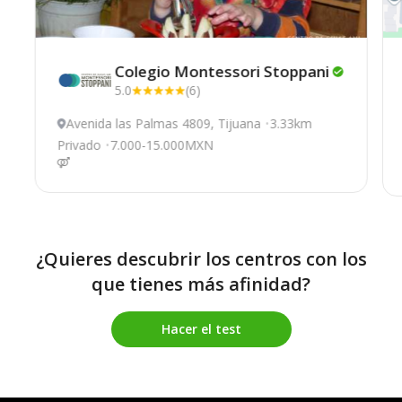
Colegio Montessori
Stoppani
5.0
(6)
Avenida las Palmas 4809, Tijuana
3.33km
Privado
7.000-15.000MXN
¿Quieres descubrir los centros con los
que tienes más afinidad?
Hacer el test