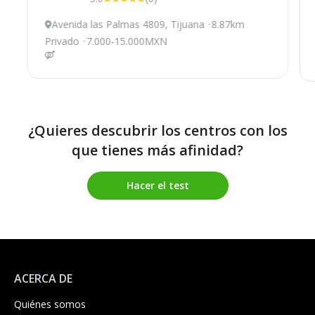
Avenida las Palmas 4809, Tijuana
8.87km
Privado
7.000-15.000MXN
¿Quieres descubrir los centros con los
que tienes más afinidad?
Hacer el test
ACERCA DE
Quiénes somos