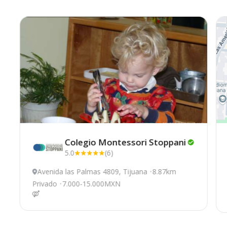
Colegio Montessori
Stoppani
5.0
(6)
Avenida las Palmas 4809, Tijuana
8.87km
Privado
7.000-15.000MXN