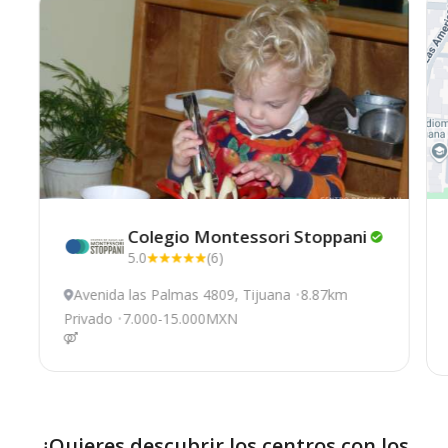
Colegio Montessori
Stoppani
5.0
(6)
Avenida las Palmas 4809, Tijuana
8.87km
Privado
7.000-15.000MXN
¿Quieres descubrir los centros con los