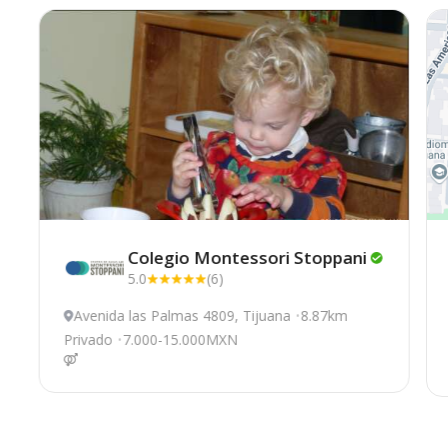
Colegio Montessori
Stoppani
5.0
(6)
Avenida las Palmas 4809, Tijuana
8.87km
Privado
7.000-15.000MXN