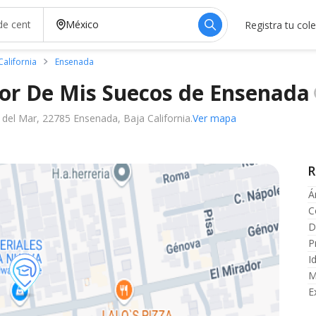
Registra tu col
California
Ensenada
lor De Mis Sueсos de
Ensenada
a del Mar, 22785 Ensenada, Baja California.
Ver mapa
R
Á
C
D
P
I
M
E