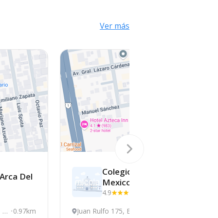
Ver más
Colegio
 Arca Del
Mexico
4.9
(11)
 E
0.97km
Juan Rulfo 175, Ensen
1.4km
V