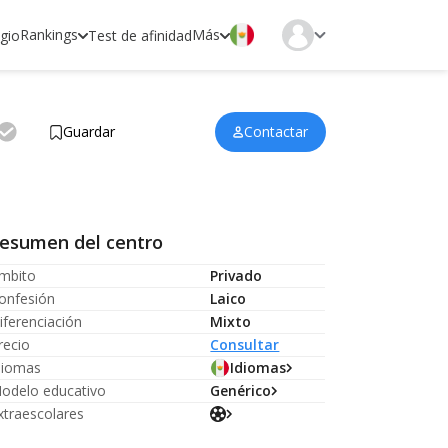
Rankings
Más
egio
Test de afinidad
Guardar
Contactar
esumen del centro
mbito
Privado
onfesión
Laico
iferenciación
Mixto
recio
Consultar
diomas
Idiomas
odelo educativo
Genérico
xtraescolares