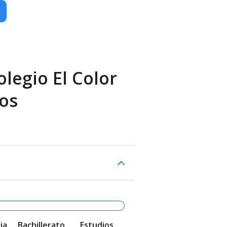
legio El Color
os
ia
Bachillerato
Estudios