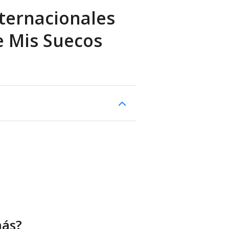
ternacionales
e Mis Sueсos
más?