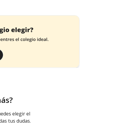
más?
edes elegir el
das tus dudas.