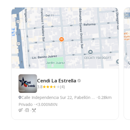
Cendi La
Estrella
3.8
(4)
Calle Independencia Sur 22, Pabellón d
0.28km
e Arteaga
Privado
<3.000MXN