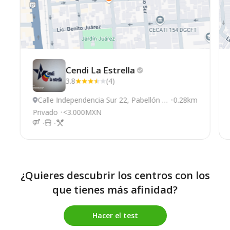
Cendi La
Estrella
3.8
(4)
Calle Independencia Sur 22, Pabellón d
0.28km
e Arteaga
Privado
<3.000MXN
¿Quieres descubrir los centros con los
que tienes más afinidad?
Hacer el test