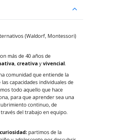
ernativos (Waldorf, Montessori)
 con más de 40 años de
nativa
,
creativa
y
vivencial
.
na comunidad que entiende la
 las capacidades individuales de
amos todo aquello que hace
sona, para que aprender sea una
scubrimiento continuo, de
través del trabajo en equipo.
curiosidad:
partimos de la
niño y adolescente por descubrir