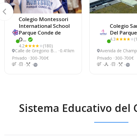
Colegio Montessori
International School
Colegio Sa
Parque Conde de
Del
Parqu
O...
4.3
(
Este centro ha estado online recientemente
Este centro ha e
4.2
(180)
Calle de Gregorio Be
0.41km
Avenida de Cham
nítez 23 - 25, Madrid
nat 2, Madrid
Privado
300-700€
Privado
300-700€
Sistema Educativo del 