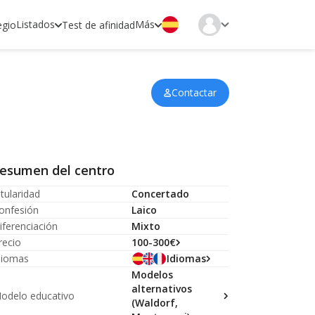
Listados
Más
egio
Test de afinidad
Contactar
esumen del centro
itularidad
Concertado
onfesión
Laico
iferenciación
Mixto
recio
100-300€
diomas
Idiomas
Modelos
alternativos
odelo educativo
(Waldorf,