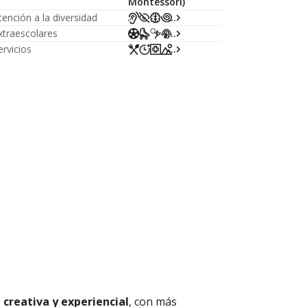
Montessori)
tención a la diversidad
...
xtraescolares
...
ervicios
...
 creativa y experiencial
, con más