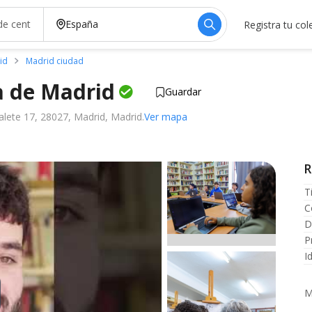
Registra tu col
id
Madrid ciudad
a de
Madrid
Guardar
alete 17, 28027, Madrid, Madrid.
Ver mapa
R
T
C
D
P
I
M