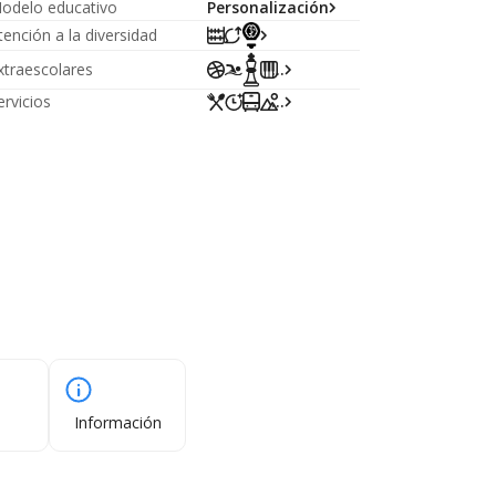
odelo educativo
Personalización
tención a la diversidad
xtraescolares
...
ervicios
...
Información