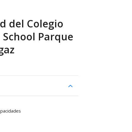
d del Colegio
l School Parque
gaz
apacidades