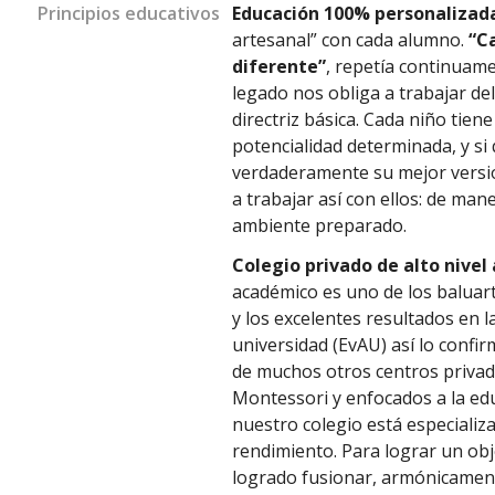
Principios educativos
Educación 100% personalizad
artesanal” con cada alumno.
“C
diferente”
, repetía continuam
legado nos obliga a trabajar d
directriz básica. Cada niño tien
potencialidad determinada, y s
verdaderamente su mejor versi
a trabajar así con ellos: de ma
ambiente preparado.
Colegio privado de alto nive
académico es uno de los baluar
y los excelentes resultados en l
universidad (EvAU) así lo confir
de muchos otros centros priva
Montessori y enfocados a la edu
nuestro colegio está especializ
rendimiento. Para lograr un ob
logrado fusionar, armónicamente