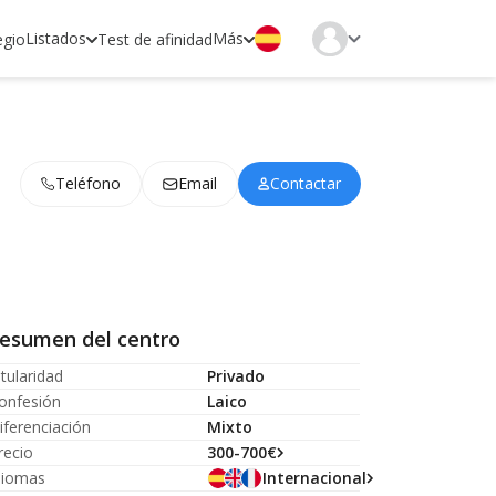
Listados
Más
egio
Test de afinidad
Teléfono
Email
Contactar
esumen del centro
itularidad
Privado
onfesión
Laico
iferenciación
Mixto
recio
300-700€
diomas
Internacional