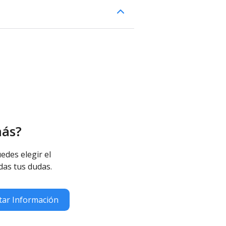
más?
edes elegir el
das tus dudas.
itar Información