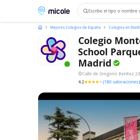
Micole, buscador de colegios
Mejores Colegios de España
Colegios en Madr
Colegio Monte
School Parqu
Madrid
Este centro ha estado online recien
Calle de Gregorio Benítez 23
4.2
(180 valoraciones)