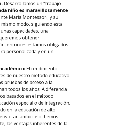
a:
Desarrollamos un “trabajo
ada niño es maravillosamente
ente María Montessori, y su
el mismo modo, siguiendo esta
e unas capacidades, una
i queremos obtener
ón, entonces estamos obligados
nera personalizada y en un
l académico:
El rendimiento
tes de nuestro método educativo
as pruebas de acceso a la
man todos los años. A diferencia
dos basados en el método
cación especial o de integración,
ado en la educación de alto
jetivo tan ambicioso, hemos
, las ventajas inherentes de la