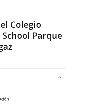
el Colegio
l School Parque
gaz
ación