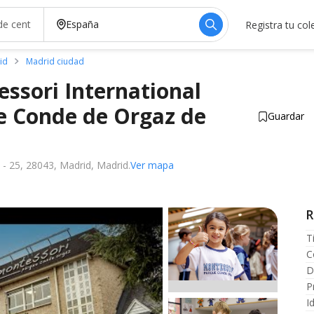
Registra tu col
id
Madrid ciudad
ssori International
e Conde de Orgaz de
Guardar
temente
 - 25, 28043, Madrid, Madrid.
Ver mapa
R
T
C
D
P
I