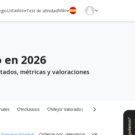
Listados
Más
egio
Test de afinidad
o en 2026
tados, métricas y valoraciones
nales
Inclusivos
Mejor Valorados
Bilingües
¿Te ayudamos?
Ordenar por
Exportar listado