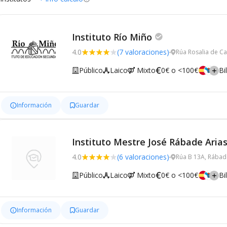
Instituto Río Miño
4.0
(7 valoraciones)
Rúa Rosalia de C
Público
Laico
Mixto
0€ o <100€
Bi
Información
Guardar
Instituto Mestre José Rábade Aria
4.0
(6 valoraciones)
Rúa B 13A, Rábad
Público
Laico
Mixto
0€ o <100€
Bi
Información
Guardar