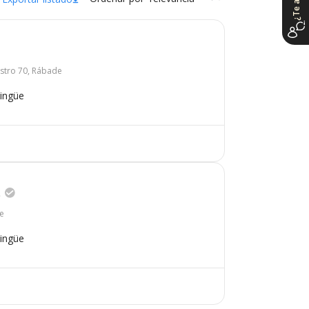
astro 70, Rábade
lingüe
s
e
lingüe