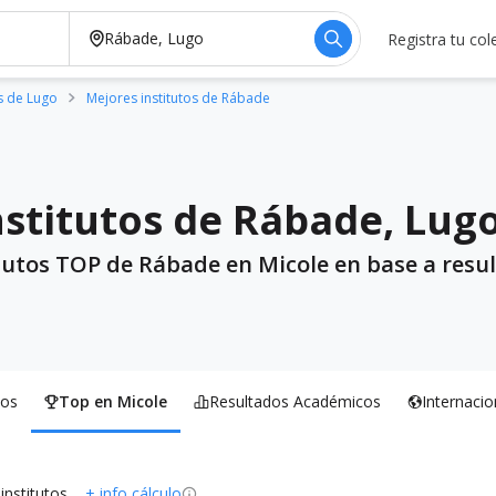
Registra tu col
os de Lugo
Mejores institutos de Rábade
nstitutos de Rábade, Lug
itutos TOP de Rábade en Micole en base a resul
os
Top en Micole
Resultados Académicos
Internacio
 institutos
+ info cálculo