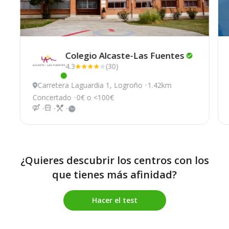
Colegio Alcaste-Las
Fuentes
4.3
(30)
Este centro ha estado online recientemente
Carretera Laguardia 1, Logroño
1.42km
Concertado
0€ o <100€
¿Quieres descubrir los centros con los
que tienes más afinidad?
Hacer el test