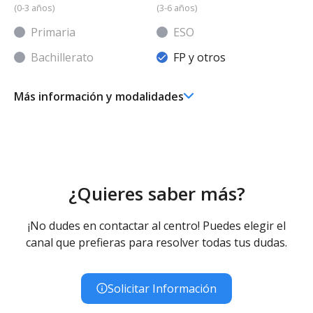
(0-3 años)
(3-6 años)
Primaria
ESO
Bachillerato
FP y otros
Más información y modalidades
FP/Otros
Imagen para el Diagnóstico y Medicina Nuclear -
Diurno (Presencial)
Radioterapia y Dosimetría - Diurno (Presencial)
¿Quieres saber más?
¡No dudes en contactar al centro! Puedes elegir el
canal que prefieras para resolver todas tus dudas.
Solicitar Información