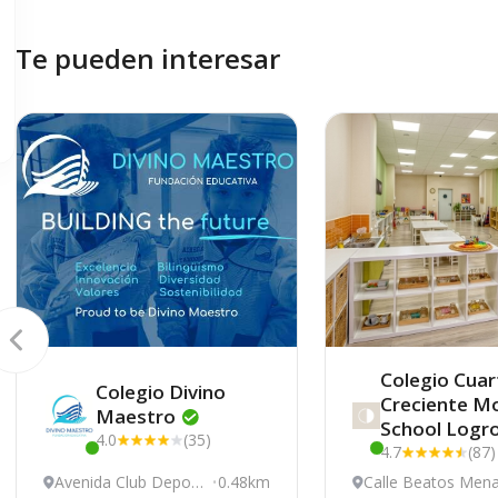
Te pueden interesar
Colegio Cuar
Colegio Divino
Creciente M
Maestro
School
Logr
4.0
(35)
4.7
(87)
Este centro ha estado online recientemente
Este centro ha e
Avenida Club Deporti
0.48km
Calle Beatos Mena