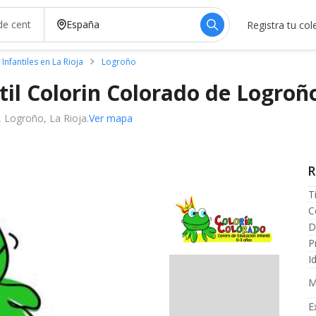
Registra tu col
 Infantiles en La Rioja
Logroño
til Colorin Colorado de
Logroñ
, Logroño, La Rioja.
Ver mapa
R
T
C
D
P
I
M
E