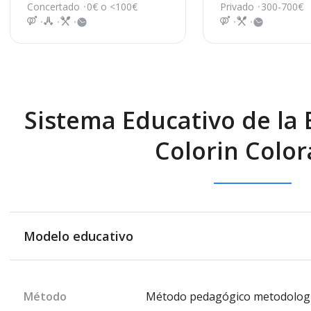
vo 25, Logroño
Navarrete 6, Logr
Concertado
0€ o <100€
Privado
300-700€
o
Sistema Educativo de la E
Colorin Colo
Modelo educativo
Método
Método pedagógico metodología