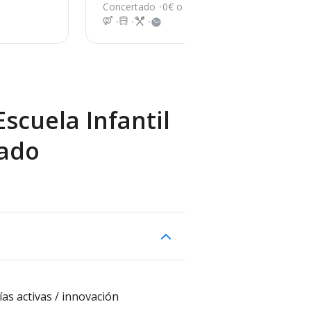
oñ
Logroño
vo 54 
Concertado
0€ o <100€
Pri
9
scuela Infantil
rado
s activas / innovación