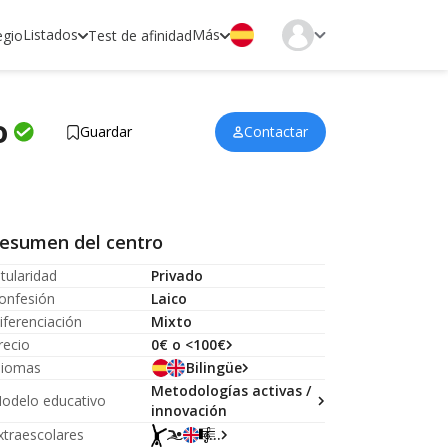
Listados
Más
egio
Test de afinidad
o
Guardar
Contactar
esumen del centro
itularidad
Privado
onfesión
Laico
iferenciación
Mixto
recio
0€ o <100€
diomas
Bilingüe
Metodologías activas /
odelo educativo
innovación
xtraescolares
...