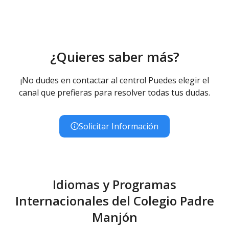
Educación Infantil (Segundo Ciclo ) - Diurno (Presencial)
Educación Primaria
Educación Primaria - Diurno (Presencial)
Educación Secundaria Obligatoria
¿Quieres saber más?
Educación Secundaria Obligatoria - Diurno (Presencial)
Educación Especial
¡No dudes en contactar al centro! Puedes elegir el
Educación Especial (Inespecífica) - Diurno (Presencial)
canal que prefieras para resolver todas tus dudas.
Solicitar Información
Idiomas y Programas
Internacionales del Colegio Padre
Manjón