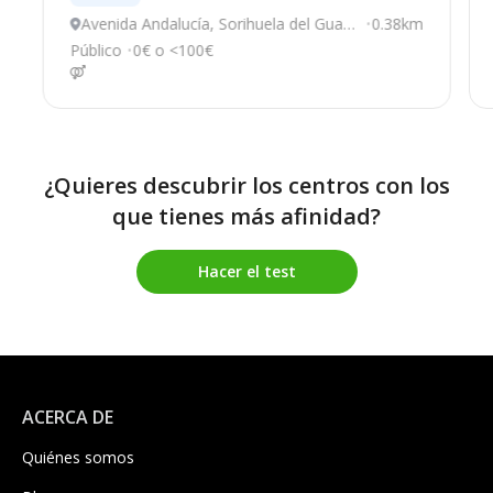
Avenida Andalucía, Sorihuela del Guad
0.38km
alimar
Público
0€ o <100€
¿Quieres descubrir los centros con los
que tienes más afinidad?
Hacer el test
ACERCA DE
Quiénes somos