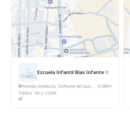
Escuela Infantil Blas
Infante
Avenida Andalucía, Sorihuela del Guad
0.38km
alimar
Público
0€ o <100€