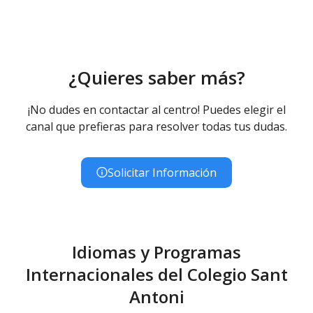
Educación Infantil (Segundo Ciclo ) - Diurno (Presencial)
Educación Primaria
Educación Primaria (LOMCE) - Diurno (Presencial)
Educación Especial
¿Quieres saber más?
Educación Básica Obligatoria para Alumnos con
Necesidades Educativas Especiales - Diurno
¡No dudes en contactar al centro! Puedes elegir el
(Presencial)
canal que prefieras para resolver todas tus dudas.
Solicitar Información
Idiomas y Programas
Internacionales del Colegio Sant
Antoni