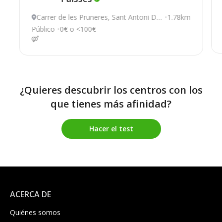
Carrer de les Pruneres, Sant Antoni De
1.78km
Portmany
Público
0€ o <100€
¿Quieres descubrir los centros con los
que tienes más afinidad?
Hacer el test
ACERCA DE
Quiénes somos