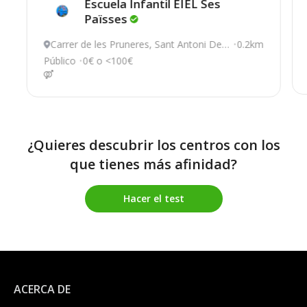
Escuela Infantil EIEL Ses
Païsses
Carrer de les Pruneres, Sant Antoni De
0.2km
Portmany
Público
0€ o <100€
¿Quieres descubrir los centros con los
que tienes más afinidad?
Hacer el test
ACERCA DE